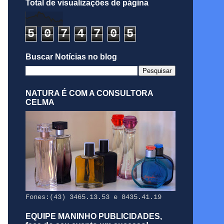
Total de visualizações de página
5
0
7
4
7
0
5
Buscar Notícias no blog
NATURA É COM A CONSULTORA
CELMA
Fones:(43) 3465.13.53 e 8435.41.19
EQUIPE MANINHO PUBLICIDADES,