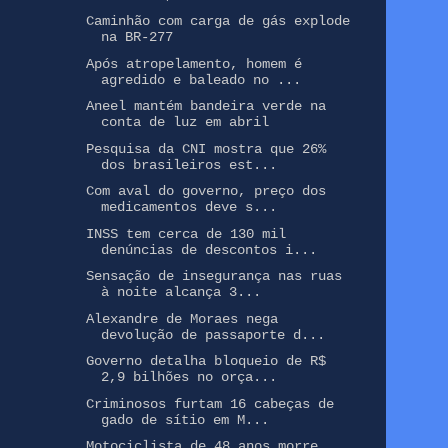
Caminhão com carga de gás explode
na BR-277
Após atropelamento, homem é
agredido e baleado no ...
Aneel mantém bandeira verde na
conta de luz em abril
Pesquisa da CNI mostra que 26%
dos brasileiros est...
Com aval do governo, preço dos
medicamentos deve s...
INSS tem cerca de 130 mil
denúncias de descontos i...
Sensação de insegurança nas ruas
à noite alcança 3...
Alexandre de Moraes nega
devolução de passaporte d...
Governo detalha bloqueio de R$
2,9 bilhões no orça...
Criminosos furtam 16 cabeças de
gado de sítio em M...
Motociclista de 48 anos morre