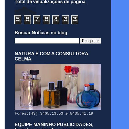
Total de visualizações de página
5
0
7
0
4
3
3
Buscar Notícias no blog
NATURA É COM A CONSULTORA
CELMA
Fones:(43) 3465.13.53 e 8435.41.19
EQUIPE MANINHO PUBLICIDADES,