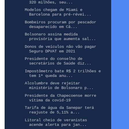
320 milhões, seu...
Modelos chegam de Miami e
Barcelona para pré-révei...
Bombeiros procuram por pescador
desaparecido em Câ...
Bolsonaro assina medida
provisória que aumenta sal...
Donos de veículos não vão pagar
Seguro DPVAT em 2021
Presidente do conselho de
secretários de Saúde diz...
Impostômetro bate R$ 2 trilhões e
tem 1ª queda anu...
Alcolumbre deve rejeitar
ministério de Bolsonaro p...
Presidente da Chapecoense morre
vítima da covid-19
Tarifa de água da Sanepar terá
reajuste de 5,11% a...
Litoral cheio de veranistas
acende alerta para jan...