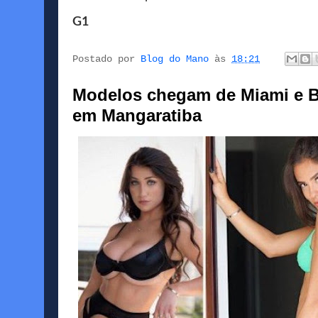
G1
Postado por
Blog do Mano
às
18:21
Modelos chegam de Miami e Ba
em Mangaratiba