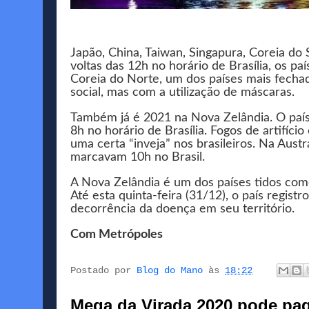
Japão, China, Taiwan, Singapura, Coreia do
voltas das 12h no horário de Brasília, os p
Coreia do Norte, um dos países mais fech
social, mas com a utilização de máscaras.
Também já é 2021 na Nova Zelândia. O país
8h no horário de Brasília. Fogos de artifí
uma certa “inveja” nos brasileiros. Na Aust
marcavam 10h no Brasil.
A Nova Zelândia é um dos países tidos com
Até esta quinta-feira (31/12), o país regis
decorrência da doença em seu território.
Com Metrópoles
Postado por
Blog do Mano
às
18:22
Mega da Virada 2020 pode pag