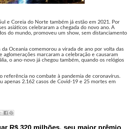
 Sul e Coreia do Norte também já estão em 2021. Por
aíses asiáticos celebraram a chegada do novo ano. A
ados do mundo, promoveu um show, sem distanciamento
 da Oceania comemorou a virada de ano por volta das
cio e aglomerações marcaram a celebração e causaram
rália, o ano-novo já chegou também, quando os relógios
o referência no combate à pandemia de coronavírus.
trou apenas 2.162 casos de Covid-19 e 25 mortes em
ar R$ 320 milhões, seu maior prêmio