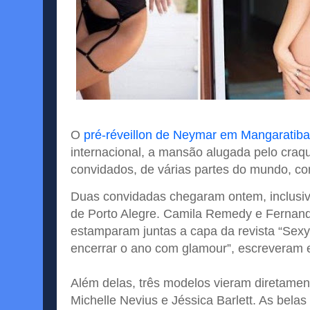
O
pré-réveillon de Neymar em Mangaratib
internacional, a mansão alugada pelo craqu
convidados, de várias partes do mundo, c
Duas convidadas chegaram ontem, inclusive,
de Porto Alegre. Camila Remedy e Fernanda
estamparam juntas a capa da revista “Sexy
encerrar o ano com glamour”, escreveram e
Além delas, três modelos vieram diretament
Michelle Nevius e Jéssica Barlett. As bel