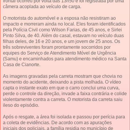
frontal ocorreu por volta das 13h50 e foi registrada por uma
câmera acoplada ao veículo de carga.
O motorista do automóvel e a esposa não resistiram ao
impacto e morreram ainda no local. Eles foram identificados
pela Polícia Civil como Wilson Farias, de 45 anos, e Sirlei
Pinto Silva, de 40. Além do casal, estavam no veículo duas
filhas deles, de 16 e 20 anos, e um jovem de 25 anos. Os
três sobreviventes foram prontamente socorridos por
equipes do Serviço de Atendimento Móvel de Urgência
(Samu) e encaminhados para atendimento médico na Santa
Casa de Cianorte.
As imagens gravadas pela carreta mostram que chovia no
momento do acidente, deixando a pista molhada. O vídeo
capta o instante exato em que o carro conclui uma curva,
perde o controle da direção, invade a faixa contrária e colide
violentamente contra a carreta. O motorista da carreta saiu
ileso do episódio.
Após o resgate, a área foi isolada e passou por perícia para
a coleta de evidências. De acordo com as apurações
iniciais dos policiais, a família residia no município de