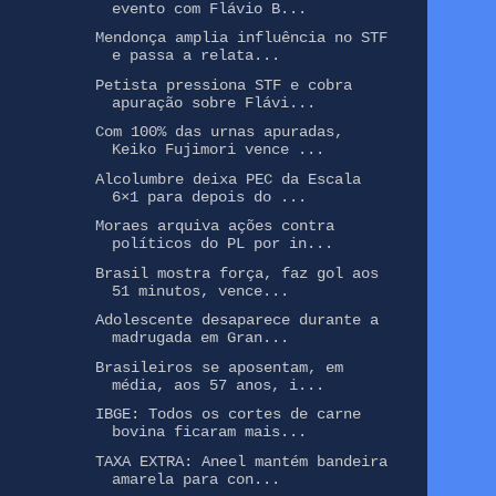
evento com Flávio B...
Mendonça amplia influência no STF
e passa a relata...
Petista pressiona STF e cobra
apuração sobre Flávi...
Com 100% das urnas apuradas,
Keiko Fujimori vence ...
Alcolumbre deixa PEC da Escala
6×1 para depois do ...
Moraes arquiva ações contra
políticos do PL por in...
Brasil mostra força, faz gol aos
51 minutos, vence...
Adolescente desaparece durante a
madrugada em Gran...
Brasileiros se aposentam, em
média, aos 57 anos, i...
IBGE: Todos os cortes de carne
bovina ficaram mais...
TAXA EXTRA: Aneel mantém bandeira
amarela para con...