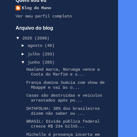
Quem sou eu
Blog do Mano
Ver meu perfil completo
Arquivo do blog
▼
2026
(2098)
►
agosto
(46)
►
julho
(293)
▼
junho
(285)
Haaland marca, Noruega vence a
Costa do Marfim e s...
França domina Suécia com show de
Mbappé e vai às o...
Casas são destruídas e veículos
arrastados após po...
DATAFOLHA: 38% dos brasileiros
dizem não saber ou ...
BRASIL: Dívida pública federal
cresce R$ 234 bilhõ...
Michelle é presença incerta em