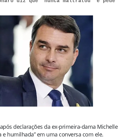
onaro diz que “nunca maltratou” e pede
após declarações da ex-primeira-dama
Michelle
ada e humilhada” em uma conversa com ele.