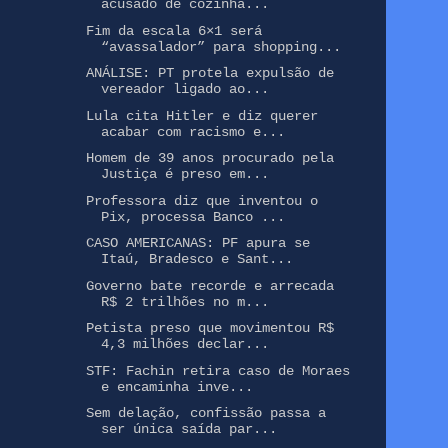
acusado de cozinha...
Fim da escala 6×1 será
“avassalador” para shopping...
ANÁLISE: PT protela expulsão de
vereador ligado ao...
Lula cita Hitler e diz querer
acabar com racismo e...
Homem de 39 anos procurado pela
Justiça é preso em...
Professora diz que inventou o
Pix, processa Banco ...
CASO AMERICANAS: PF apura se
Itaú, Bradesco e Sant...
Governo bate recorde e arrecada
R$ 2 trilhões no m...
Petista preso que movimentou R$
4,3 milhões declar...
STF: Fachin retira caso de Moraes
e encaminha inve...
Sem delação, confissão passa a
ser única saída par...