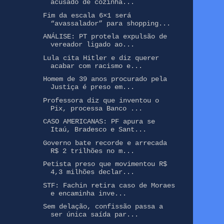
acusado de cozinha...
Fim da escala 6×1 será
“avassalador” para shopping...
ANÁLISE: PT protela expulsão de
vereador ligado ao...
Lula cita Hitler e diz querer
acabar com racismo e...
Homem de 39 anos procurado pela
Justiça é preso em...
Professora diz que inventou o
Pix, processa Banco ...
CASO AMERICANAS: PF apura se
Itaú, Bradesco e Sant...
Governo bate recorde e arrecada
R$ 2 trilhões no m...
Petista preso que movimentou R$
4,3 milhões declar...
STF: Fachin retira caso de Moraes
e encaminha inve...
Sem delação, confissão passa a
ser única saída par...