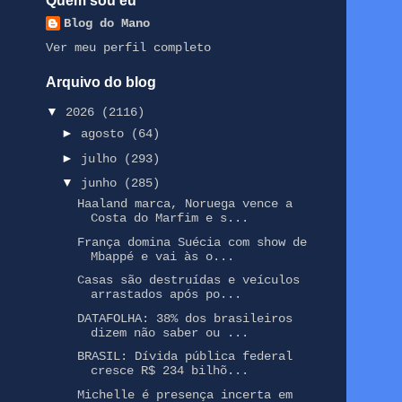
Quem sou eu
Blog do Mano
Ver meu perfil completo
Arquivo do blog
▼
2026
(2116)
►
agosto
(64)
►
julho
(293)
▼
junho
(285)
Haaland marca, Noruega vence a
Costa do Marfim e s...
França domina Suécia com show de
Mbappé e vai às o...
Casas são destruídas e veículos
arrastados após po...
DATAFOLHA: 38% dos brasileiros
dizem não saber ou ...
BRASIL: Dívida pública federal
cresce R$ 234 bilhõ...
Michelle é presença incerta em