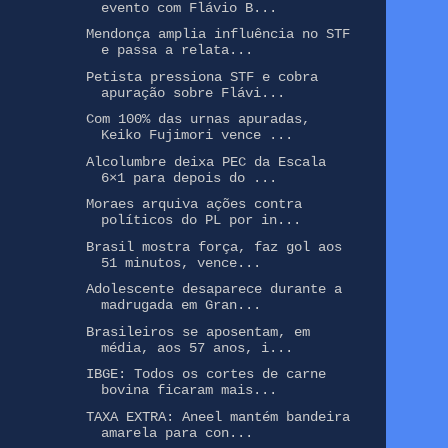
evento com Flávio B...
Mendonça amplia influência no STF
e passa a relata...
Petista pressiona STF e cobra
apuração sobre Flávi...
Com 100% das urnas apuradas,
Keiko Fujimori vence ...
Alcolumbre deixa PEC da Escala
6×1 para depois do ...
Moraes arquiva ações contra
políticos do PL por in...
Brasil mostra força, faz gol aos
51 minutos, vence...
Adolescente desaparece durante a
madrugada em Gran...
Brasileiros se aposentam, em
média, aos 57 anos, i...
IBGE: Todos os cortes de carne
bovina ficaram mais...
TAXA EXTRA: Aneel mantém bandeira
amarela para con...