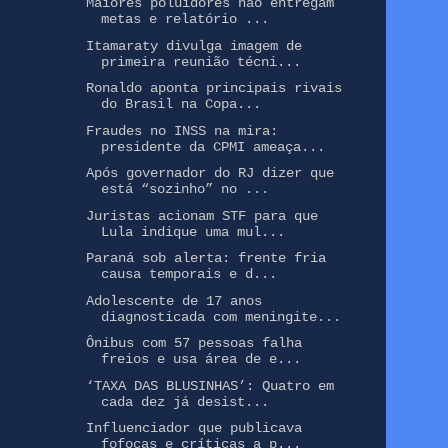
Maiores poluidores não entregam
metas e relatório ...
Itamaraty divulga imagem de
primeira reunião técni...
Ronaldo aponta principais rivais
do Brasil na Copa...
Fraudes no INSS na mira:
presidente da CPMI ameaça...
Após governador do RJ dizer que
está “sozinho” no ...
Juristas acionam STF para que
Lula indique uma mul...
Paraná sob alerta: frente fria
causa temporais e d...
Adolescente de 17 anos
diagnosticada com meningite...
Ônibus com 57 pessoas falha
freios e usa área de e...
‘TAXA DAS BLUSINHAS’: Quatro em
cada dez já desist...
Influenciador que publicava
fofocas e críticas a p...