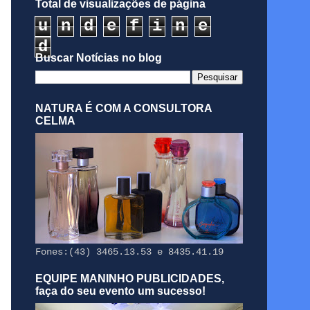
Total de visualizações de página
u
n
d
e
f
i
n
e
d
Buscar Notícias no blog
NATURA É COM A CONSULTORA
CELMA
Fones:(43) 3465.13.53 e 8435.41.19
EQUIPE MANINHO PUBLICIDADES,
faça do seu evento um sucesso!