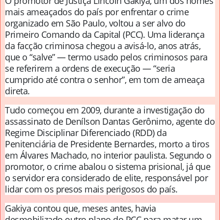
O promotor de Justiça Lincoln Gakiya, um dos nomes
mais ameaçados do país por enfrentar o crime
organizado em São Paulo, voltou a ser alvo do
Primeiro Comando da Capital (PCC). Uma liderança
da facção criminosa chegou a avisá-lo, anos atrás,
que o “salve” — termo usado pelos criminosos para
se referirem a ordens de execução — “seria
cumprido até contra o senhor”, em tom de ameaça
direta.
Tudo começou em 2009, durante a investigação do
assassinato de Denílson Dantas Gerônimo, agente do
Regime Disciplinar Diferenciado (RDD) da
Penitenciária de Presidente Bernardes, morto a tiros
em Álvares Machado, no interior paulista. Segundo o
promotor, o crime abalou o sistema prisional, já que
o servidor era considerado de elite, responsável por
lidar com os presos mais perigosos do país.
Gakiya contou que, meses antes, havia
desmobilizado outro plano do PCC para matar um