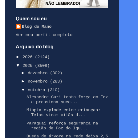
Quem sou eu
Blog do Mano
Ver meu perfil completo
Arquivo do blog
►
2026
(2124)
▼
2025
(3508)
►
dezembro
(302)
►
novembro
(283)
▼
outubro
(310)
Alexandre Curi testa força em Foz
e pressiona suce...
Miopia explode entre crianças:
Telas viram vilãs d...
Paraguai reforça segurança na
região de Foz do Igu...
Queda de árvore na rede deixa 2,5