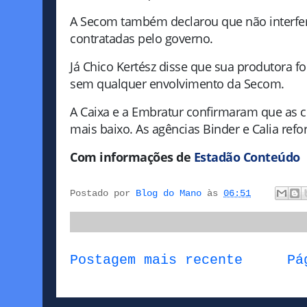
A Secom também declarou que não interfer
contratadas pelo governo.
Já Chico Kertész disse que sua produtora fo
sem qualquer envolvimento da Secom.
A Caixa e a Embratur confirmaram que as co
mais baixo. As agências Binder e Calia ref
Com informações de
Estadão Conteúdo
Postado por
Blog do Mano
às
06:51
Postagem mais recente
Pá