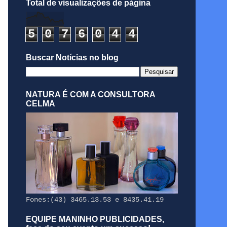
Total de visualizações de página
5
0
7
6
0
4
4
Buscar Notícias no blog
NATURA É COM A CONSULTORA
CELMA
Fones:(43) 3465.13.53 e 8435.41.19
EQUIPE MANINHO PUBLICIDADES,