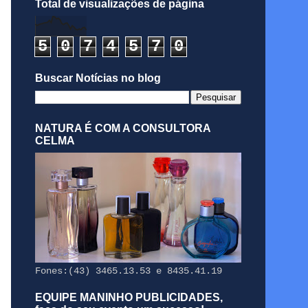
Total de visualizações de página
5
0
7
4
5
7
0
Buscar Notícias no blog
NATURA É COM A CONSULTORA
CELMA
Fones:(43) 3465.13.53 e 8435.41.19
EQUIPE MANINHO PUBLICIDADES,