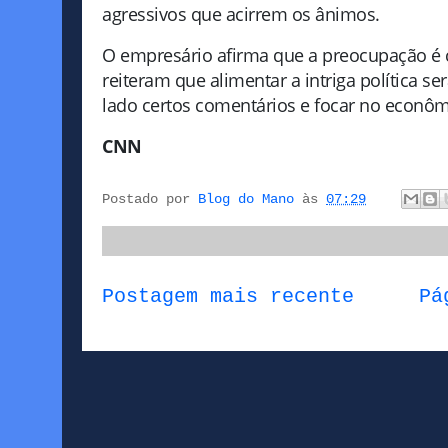
agressivos que acirrem os ânimos.
O empresário afirma que a preocupação é 
reiteram que alimentar a intriga política s
lado certos comentários e focar no econôm
CNN
Postado por
Blog do Mano
às
07:29
Postagem mais recente
Pá