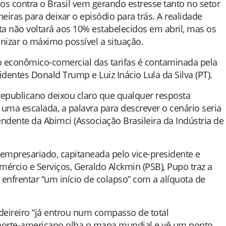
os contra o Brasil vem gerando estresse tanto no setor
ras para deixar o episódio para trás. A realidade
a não voltará aos 10% estabelecidos em abril, mas os
izar o máximo possível a situação.
o econômico-comercial das tarifas é contaminada pela
identes Donald Trump e Luiz Inácio Lula da Silva (PT).
 republicano deixou claro que qualquer resposta
ha uma escalada, a palavra para descrever o cenário seria
tendente da Abimci (Associação Brasileira da Indústria de
 empresariado, capitaneada pelo vice-presidente e
mércio e Serviços, Geraldo Alckmin (PSB), Pupo traz a
 enfrentar “um início de colapso” com a alíquota de
deireiro “já entrou num compasso de total
 norte-americano olha o mapa mundial e vê um ponto