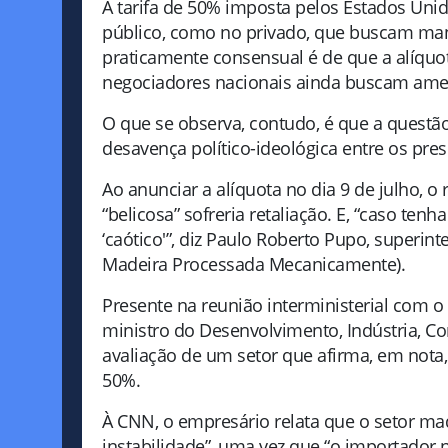
A tarifa de 50% imposta pelos Estados Unid
público, como no privado, que buscam manei
praticamente consensual é de que a alíquot
negociadores nacionais ainda buscam amen
O que se observa, contudo, é que a questã
desavença político-ideológica entre os pres
Ao anunciar a alíquota no dia 9 de julho, o
“belicosa” sofreria retaliação. E, “caso ten
‘caótico'”, diz Paulo Roberto Pupo, superin
Madeira Processada Mecanicamente).
Presente na reunião interministerial com o
ministro do Desenvolvimento, Indústria, Co
avaliação de um setor que afirma, em nota,
50%.
À CNN, o empresário relata que o setor ma
instabilidade”, uma vez que “o importador