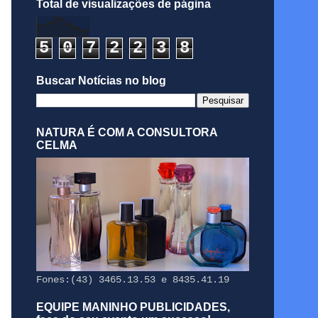
Total de visualizações de página
5
0
7
2
2
3
8
Buscar Notícias no blog
NATURA É COM A CONSULTORA
CELMA
Fones:(43) 3465.13.53 e 8435.41.19
EQUIPE MANINHO PUBLICIDADES,