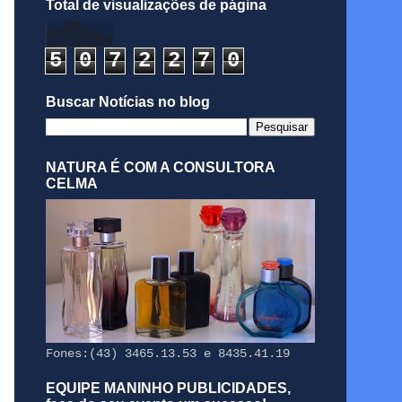
Total de visualizações de página
5
0
7
2
2
7
0
Buscar Notícias no blog
NATURA É COM A CONSULTORA
CELMA
Fones:(43) 3465.13.53 e 8435.41.19
EQUIPE MANINHO PUBLICIDADES,