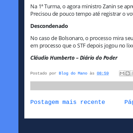
Na 1ª Turma, o agora ministro Zanin se ap
Precisou de pouco tempo até registrar o vo
Descondenado
No caso de Bolsonaro, o processo mira seu 
em processo que o STF depois jogou no lix
Cláudio Humberto – Diário do Poder
Postado por
Blog do Mano
às
08:59
Postagem mais recente
Pá