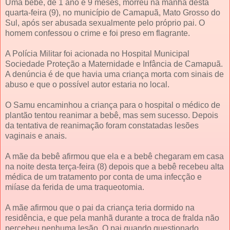
Uma bebê, de 1 ano e 9 meses, morreu na manhã desta
quarta-feira (9), no município de Camapuã, Mato Grosso do
Sul, após ser abusada sexualmente pelo próprio pai. O
homem confessou o crime e foi preso em flagrante.
A Polícia Militar foi acionada no Hospital Municipal
Sociedade Proteção a Maternidade e Infância de Camapuã.
A denúncia é de que havia uma criança morta com sinais de
abuso e que o possível autor estaria no local.
O Samu encaminhou a criança para o hospital o médico de
plantão tentou reanimar a bebê, mas sem sucesso. Depois
da tentativa de reanimação foram constatadas lesões
vaginais e anais.
A mãe da bebê afirmou que ela e a bebê chegaram em casa
na noite desta terça-feira (8) depois que a bebê recebeu alta
médica de um tratamento por conta de uma infecção e
miíase da ferida de uma traqueotomia.
A mãe afirmou que o pai da criança teria dormido na
residência, e que pela manhã durante a troca de fralda não
percebeu nenhuma lesão. O pai quando questionado