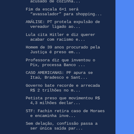
acusado de cozinha...
Fim da escala 6×1 será
“avassalador” para shopping...
ANÁLISE: PT protela expulsão de
vereador ligado ao...
Lula cita Hitler e diz querer
acabar com racismo e...
Homem de 39 anos procurado pela
Justiça é preso em...
Professora diz que inventou o
Pix, processa Banco ...
CASO AMERICANAS: PF apura se
Itaú, Bradesco e Sant...
Governo bate recorde e arrecada
R$ 2 trilhões no m...
Petista preso que movimentou R$
4,3 milhões declar...
STF: Fachin retira caso de Moraes
e encaminha inve...
Sem delação, confissão passa a
ser única saída par...