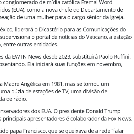
 conglomerado de mídia católica Eternal Word
nidos (EUA), como a nova chefe do Departamento de
eação de uma mulher para o cargo sênior da Igreja.
éxico, liderará o Dicastério para as Comunicações do
pervisiona o portal de notícias do Vaticano, a estação
a, entre outras entidades.
es da EWTN News desde 2023, substituirá Paolo Ruffini,
osentando. Ela iniciará suas funções em novembro,
da Madre Angélica em 1981, mas se tornou um
ma dúzia de estações de TV, uma divisão de
da de rádio.
conservadores dos EUA. O presidente Donald Trump
s principais apresentadores é colaborador da Fox News.
ido papa Francisco, que se queixava de a rede “falar