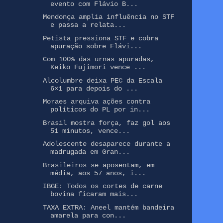
evento com Flávio B...
Mendonça amplia influência no STF
e passa a relata...
Petista pressiona STF e cobra
apuração sobre Flávi...
Com 100% das urnas apuradas,
Keiko Fujimori vence ...
Alcolumbre deixa PEC da Escala
6×1 para depois do ...
Moraes arquiva ações contra
políticos do PL por in...
Brasil mostra força, faz gol aos
51 minutos, vence...
Adolescente desaparece durante a
madrugada em Gran...
Brasileiros se aposentam, em
média, aos 57 anos, i...
IBGE: Todos os cortes de carne
bovina ficaram mais...
TAXA EXTRA: Aneel mantém bandeira
amarela para con...