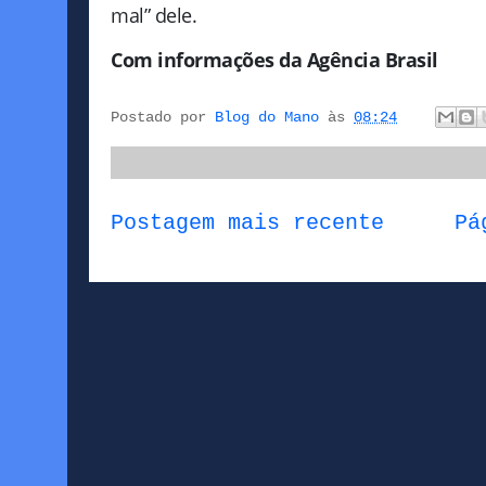
mal” dele.
Com informações da Agência Brasil
Postado por
Blog do Mano
às
08:24
Postagem mais recente
Pá