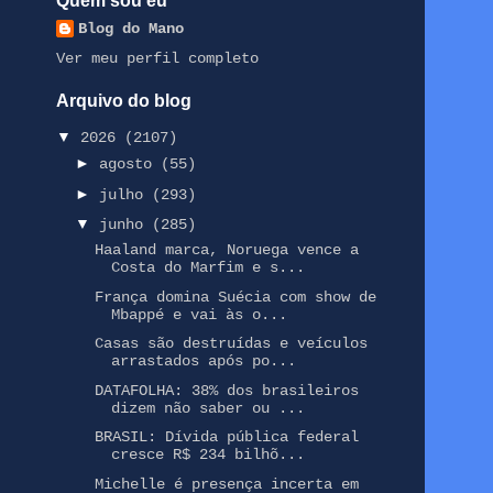
Quem sou eu
Blog do Mano
Ver meu perfil completo
Arquivo do blog
▼
2026
(2107)
►
agosto
(55)
►
julho
(293)
▼
junho
(285)
Haaland marca, Noruega vence a
Costa do Marfim e s...
França domina Suécia com show de
Mbappé e vai às o...
Casas são destruídas e veículos
arrastados após po...
DATAFOLHA: 38% dos brasileiros
dizem não saber ou ...
BRASIL: Dívida pública federal
cresce R$ 234 bilhõ...
Michelle é presença incerta em