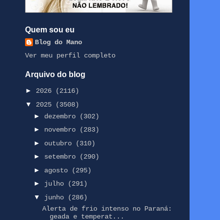
Quem sou eu
Blog do Mano
Ver meu perfil completo
Arquivo do blog
►
2026
(2116)
▼
2025
(3508)
►
dezembro
(302)
►
novembro
(283)
►
outubro
(310)
►
setembro
(290)
►
agosto
(295)
►
julho
(291)
▼
junho
(286)
Alerta de frio intenso no Paraná:
geada e temperat...