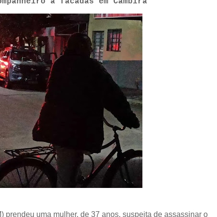
ompanheiro a facadas em Cambira
M) prendeu uma mulher, de 37 anos, suspeita de assassinar o