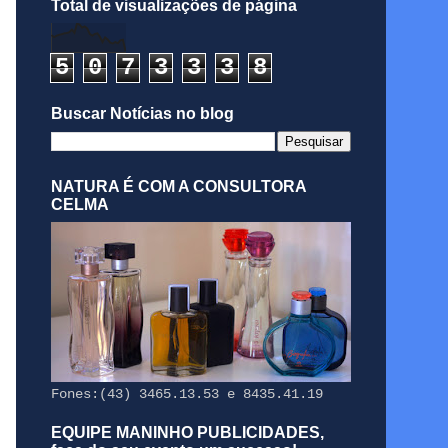
Total de visualizações de página
5
0
7
3
3
3
8
Buscar Notícias no blog
NATURA É COM A CONSULTORA
CELMA
Fones:(43) 3465.13.53 e 8435.41.19
EQUIPE MANINHO PUBLICIDADES,