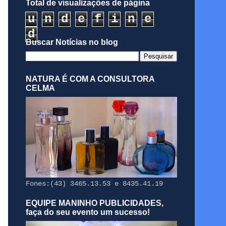
Total de visualizações de página
u
n
d
e
f
i
n
e
d
Buscar Notícias no blog
NATURA É COM A CONSULTORA
CELMA
Fones:(43) 3465.13.53 e 8435.41.19
EQUIPE MANINHO PUBLICIDADES,
faça do seu evento um sucesso!