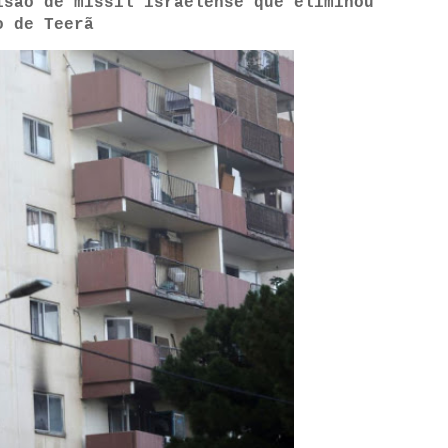
isão de míssil israelense que eliminou
o de Teerã