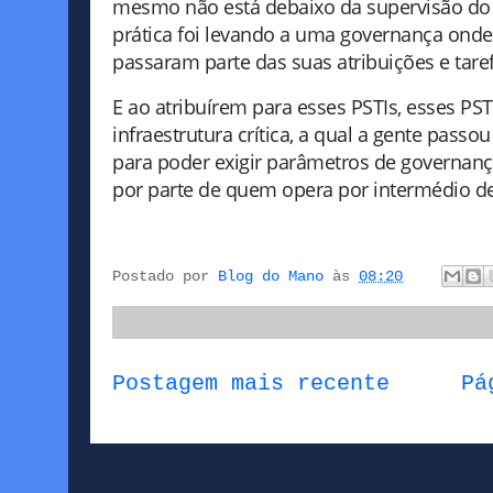
mesmo não está debaixo da supervisão do B
prática foi levando a uma governança onde b
passaram parte das suas atribuições e tare
E ao atribuírem para esses PSTIs, esses P
infraestrutura crítica, a qual a gente pass
para poder exigir parâmetros de governanç
por parte de quem opera por intermédio des
Postado por
Blog do Mano
às
08:20
Postagem mais recente
Pá