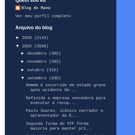
Quem sou eu
Blog do Mano
Ver meu perfil completo
Arquivo do blog
►
2026
(2116)
▼
2025
(3508)
►
dezembro
(302)
►
novembro
(283)
►
outubro
(310)
▼
setembro
(290)
Homem é socorrido em estado grave
após acidente de...
Definida a empresa vencedora para
executar a recup...
Paulo Soares, icônico narrador e
apresentador da E...
Segunda Turma do STF forma
maioria para manter pri...