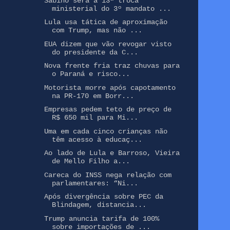
Sabino será a 13ª troca
ministerial do 3º mandato ...
Lula usa tática de aproximação
com Trump, mas não ...
EUA dizem que vão revogar visto
do presidente da C...
Nova frente fria traz chuvas para
o Paraná e risco...
Motorista morre após capotamento
na PR-170 em Borr...
Empresas pedem teto de preço de
R$ 650 mil para Mi...
Uma em cada cinco crianças não
têm acesso à educaç...
Ao lado de Lula e Barroso, Vieira
de Mello Filho a...
Careca do INSS nega relação com
parlamentares: “Ni...
Após divergência sobre PEC da
Blindagem, distancia...
Trump anuncia tarifa de 100%
sobre importações de ...