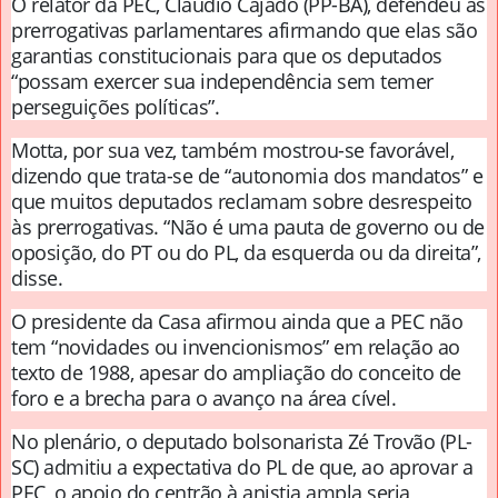
O relator da PEC, Cláudio Cajado (PP-BA), defendeu as
prerrogativas parlamentares afirmando que elas são
garantias constitucionais para que os deputados
“possam exercer sua independência sem temer
perseguições políticas”.
Motta, por sua vez, também mostrou-se favorável,
dizendo que trata-se de “autonomia dos mandatos” e
que muitos deputados reclamam sobre desrespeito
às prerrogativas. “Não é uma pauta de governo ou de
oposição, do PT ou do PL, da esquerda ou da direita”,
disse.
O presidente da Casa afirmou ainda que a PEC não
tem “novidades ou invencionismos” em relação ao
texto de 1988, apesar do ampliação do conceito de
foro e a brecha para o avanço na área cível.
No plenário, o deputado bolsonarista Zé Trovão (PL-
SC) admitiu a expectativa do PL de que, ao aprovar a
PEC, o apoio do centrão à anistia ampla seria