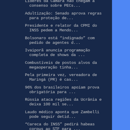
Líderes da Câmara não chegam a
consenso sobre PECs...
Adultização: Senado aprova regras
para proteção de...
Presidente e relator da CPMI do
INSS pedem a Mendo...
Bolsonaro está “indignado” com
pedido de agentes d...
Ivaiporã anuncia programação
completa de shows da ...
Combustíveis de postos alvos da
megaoperação tinha...
Pela primeira vez, vereadora de
Maringá (PR) é cas...
96% dos brasileiros apoiam prova
obrigatória para ...
Rússia ataca regiões da Ucrânia e
deixa 100 mil se...
Laudo médico aponta que Zambelli
pode seguir detid...
“Careca do INSS” pedirá habeas
corpus ao STF para ...