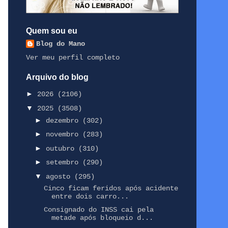
Quem sou eu
Blog do Mano
Ver meu perfil completo
Arquivo do blog
►
2026
(2106)
▼
2025
(3508)
►
dezembro
(302)
►
novembro
(283)
►
outubro
(310)
►
setembro
(290)
▼
agosto
(295)
Cinco ficam feridos após acidente
entre dois carro...
Consignado do INSS cai pela
metade após bloqueio d...