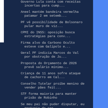
Governo Lula conta com receitas
incertas para cump...
Aneel mantém bandeira vermelha
patamar 2 em setemb...
PF vê possibilidade de Bolsonaro
pular muro de viz...
CPMI do INSS: oposição busca
estratégias para conv...
Firma alvo da Carbono Oculto
esteve com Galípolo e...
Geral PF indicia Marcos do Val
por obstrução de Ju...
Proposta do Orçamento de 2026
prevê salário mínimo...
Criança de 11 anos sofre ataque
de cachorro em Cal...
Conselho Tutelar proíbe menino de
vender pães feit...
STF forma maioria para manter
prisão de Robinho
Se meu pai não puder disputar, eu
gostaria de ser ...