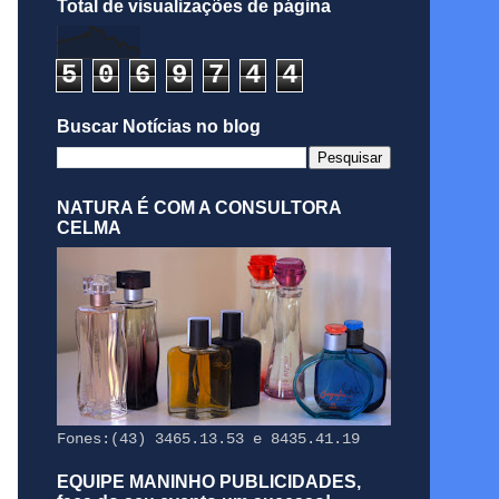
Total de visualizações de página
5
0
6
9
7
4
4
Buscar Notícias no blog
NATURA É COM A CONSULTORA
CELMA
Fones:(43) 3465.13.53 e 8435.41.19
EQUIPE MANINHO PUBLICIDADES,