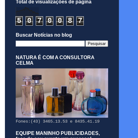
Total de visualizações de página
5
0
7
0
0
8
7
Buscar Notícias no blog
NATURA É COM A CONSULTORA
CELMA
Fones:(43) 3465.13.53 e 8435.41.19
EQUIPE MANINHO PUBLICIDADES,