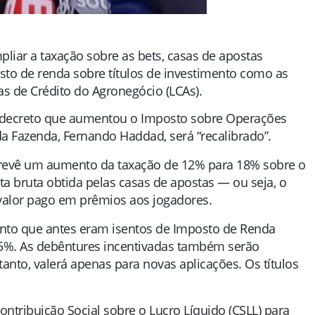
liar a taxação sobre as bets, casas de apostas
sto de renda sobre títulos de investimento como as
tras de Crédito do Agronegócio (LCAs).
o decreto que aumentou o Imposto sobre Operações
da Fazenda, Fernando Haddad, será “recalibrado”.
prevê um aumento da taxação de 12% para 18% sobre o
a bruta obtida pelas casas de apostas — ou seja, o
valor pago em prêmios aos jogadores.
mento que antes eram isentos de Imposto de Renda
 5%. As debêntures incentivadas também serão
tanto, valerá apenas para novas aplicações. Os títulos
ribuição Social sobre o Lucro Líquido (CSLL) para