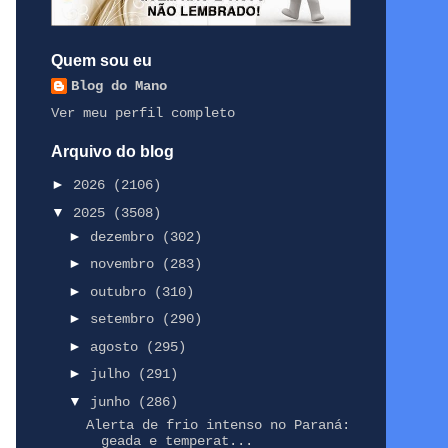
Quem sou eu
Blog do Mano
Ver meu perfil completo
Arquivo do blog
►
2026
(2106)
▼
2025
(3508)
►
dezembro
(302)
►
novembro
(283)
►
outubro
(310)
►
setembro
(290)
►
agosto
(295)
►
julho
(291)
▼
junho
(286)
Alerta de frio intenso no Paraná:
geada e temperat...