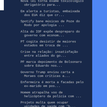
Nova lei torna exame toxicológico
obrigatório para...
Em alerta a turistas, embaixada
dos EUA diz que cr...
Spotify bane músicas de Poze do
Rodo por apologia ...
Alta do IOF expõe despreparo do
governo com econom...
PT cogita desistir de maiores
estados em troca de ...
Crise na relação: insatisfação
entre aliados do go...
PF marca depoimento de Bolsonaro
sobre Eduardo nos...
Governo Trump enviou carta a
Moraes com críticas a...
Enfermeira é morta a facadas pelo
ex-marido em pos...
Homem atrapalha voo de
helicóptero da polícia com ...
Projeto multa quem ocupar
unidades de saúde com ‘b...