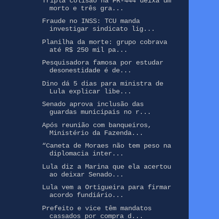
Tripla colisão na PR-444 deixa um
morto e três gra...
Fraude no INSS: TCU manda
investigar sindicato lig...
Planilha da morte: grupo cobrava
até R$ 250 mil pa...
Pesquisadora famosa por estudar
desonestidade é de...
Dino dá 5 dias para ministra de
Lula explicar libe...
Senado aprova inclusão das
guardas municipais no r...
Após reunião com banqueiros,
Ministério da Fazenda...
“Caneta de Moraes não tem peso na
diplomacia inter...
Lula diz a Marina que ela acertou
ao deixar Senado...
Lula vem a Ortigueira para firmar
acordo fundiário...
Prefeito e vice têm mandatos
cassados por compra d...