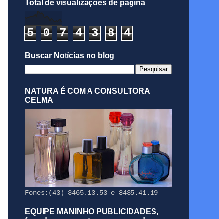
Total de visualizações de página
5
0
7
4
3
8
4
Buscar Notícias no blog
NATURA É COM A CONSULTORA
CELMA
Fones:(43) 3465.13.53 e 8435.41.19
EQUIPE MANINHO PUBLICIDADES,