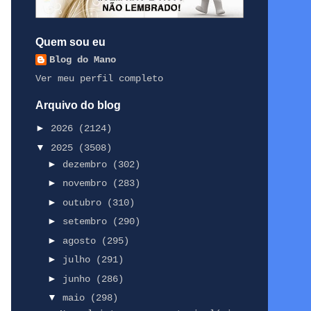
Quem sou eu
Blog do Mano
Ver meu perfil completo
Arquivo do blog
►
2026
(2124)
▼
2025
(3508)
►
dezembro
(302)
►
novembro
(283)
►
outubro
(310)
►
setembro
(290)
►
agosto
(295)
►
julho
(291)
►
junho
(286)
▼
maio
(298)