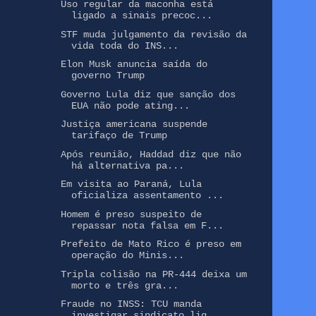
Uso regular da maconha está
ligado a sinais precoc...
STF muda julgamento da revisão da
vida toda do INS...
Elon Musk anuncia saída do
governo Trump
Governo Lula diz que sanção dos
EUA não pode ating...
Justiça americana suspende
tarifaço de Trump
Após reunião, Haddad diz que não
há alternativa pa...
Em visita ao Paraná, Lula
oficializa assentamento ...
Homem é preso suspeito de
repassar nota falsa em F...
Prefeito de Mato Rico é preso em
operação do Minis...
Tripla colisão na PR-444 deixa um
morto e três gra...
Fraude no INSS: TCU manda
investigar sindicato lig...