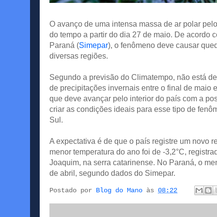
O avanço de uma intensa massa de ar polar pelo
do tempo a partir do dia 27 de maio. De acordo
Paraná (
Simepar
), o fenômeno deve causar que
diversas regiões.
Segundo a previsão do Climatempo, não está des
de precipitações invernais entre o final de maio 
que deve avançar pelo interior do país com a po
criar as condições ideais para esse tipo de fen
Sul.
A expectativa é de que o país registre um novo
menor temperatura do ano foi de -3,2°C, regist
Joaquim, na serra catarinense. No Paraná, o me
de abril, segundo dados do Simepar.
Postado por
Blog do Mano
às
08:22