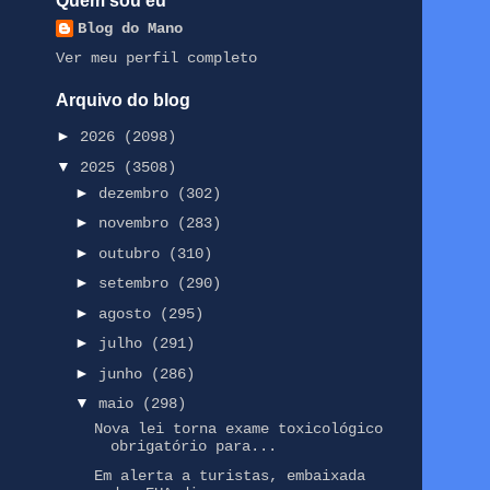
Quem sou eu
Blog do Mano
Ver meu perfil completo
Arquivo do blog
►
2026
(2098)
▼
2025
(3508)
►
dezembro
(302)
►
novembro
(283)
►
outubro
(310)
►
setembro
(290)
►
agosto
(295)
►
julho
(291)
►
junho
(286)
▼
maio
(298)
Nova lei torna exame toxicológico
obrigatório para...
Em alerta a turistas, embaixada