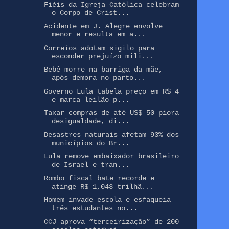
Fiéis da Igreja Católica celebram
o Corpo de Crist...
Acidente em J. Alegre envolve
menor e resulta em a...
Correios adotam sigilo para
esconder prejuízo mili...
Bebê morre na barriga da mãe,
após demora no parto...
Governo Lula tabela preço em R$ 4
e marca leilão p...
Taxar compras de até US$ 50 piora
desigualdade, di...
Desastres naturais afetam 93% dos
municípios do Br...
Lula remove embaixador brasileiro
de Israel e tran...
Rombo fiscal bate recorde e
atinge R$ 1,043 trilhã...
Homem invade escola e esfaqueia
três estudantes no...
CCJ aprova “terceirização” de 200