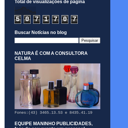
Total de visualizações de página
5
0
7
1
7
0
7
Buscar Notícias no blog
NATURA É COM A CONSULTORA
CELMA
Fones:(43) 3465.13.53 e 8435.41.19
EQUIPE MANINHO PUBLICIDADES,