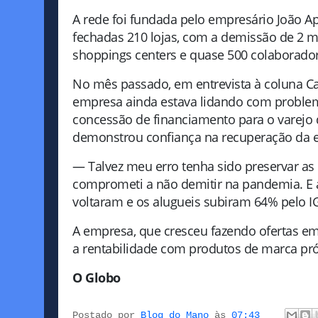
A rede foi fundada pelo empresário João A
fechadas 210 lojas, com a demissão de 2 mi
shoppings centers e quase 500 colaborador
No mês passado, em entrevista à coluna C
empresa ainda estava lidando com problem
concessão de financiamento para o varejo 
demonstrou confiança na recuperação da 
— Talvez meu erro tenha sido preservar as
comprometi a não demitir na pandemia. E 
voltaram e os alugueis subiram 64% pelo I
A empresa, que cresceu fazendo ofertas e
a rentabilidade com produtos de marca pró
O Globo
Postado por
Blog do Mano
às
07:43