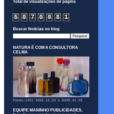
Total de visualizações de página
5
0
7
0
0
8
1
Buscar Notícias no blog
NATURA É COM A CONSULTORA
CELMA
Fones:(43) 3465.13.53 e 8435.41.19
EQUIPE MANINHO PUBLICIDADES,