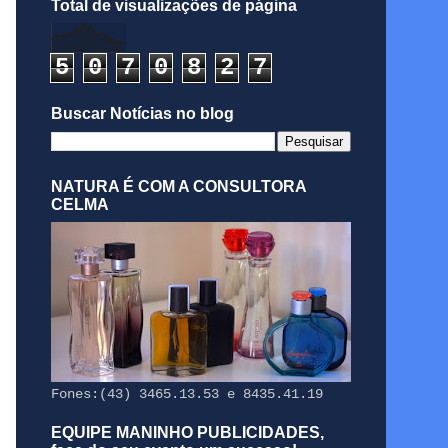
Total de visualizações de página
5
0
7
0
8
2
7
Buscar Notícias no blog
NATURA É COM A CONSULTORA
CELMA
Fones:(43) 3465.13.53 e 8435.41.19
EQUIPE MANINHO PUBLICIDADES,