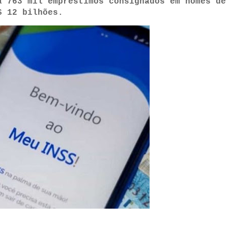
a 763 mil empréstimos consignados em nomes de
$ 12 bilhões.