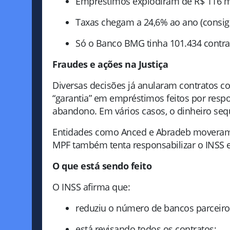
Empréstimos explodiram de R$ 116 mil
Taxas chegam a 24,6% ao ano (consig
Só o Banco BMG tinha 101.434 contr
Fraudes e ações na Justiça
Diversas decisões já anularam contratos 
“garantia” em empréstimos feitos por resp
abandono. Em vários casos, o dinheiro sequ
Entidades como Anced e Abradeb moveram a
MPF também tenta responsabilizar o INSS e
O que está sendo feito
O INSS afirma que:
reduziu o número de bancos parceiros
está revisando todos os contratos;