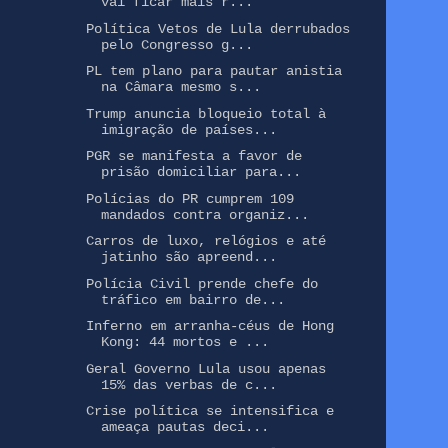
vai ficar mais r...
Política Vetos de Lula derrubados
pelo Congresso g...
PL tem plano para pautar anistia
na Câmara mesmo s...
Trump anuncia bloqueio total à
imigração de países...
PGR se manifesta a favor de
prisão domiciliar para...
Polícias do PR cumprem 109
mandados contra organiz...
Carros de luxo, relógios e até
jatinho são apreend...
Polícia Civil prende chefe do
tráfico em bairro de...
Inferno em arranha-céus de Hong
Kong: 44 mortos e ...
Geral Governo Lula usou apenas
15% das verbas de c...
Crise política se intensifica e
ameaça pautas deci...