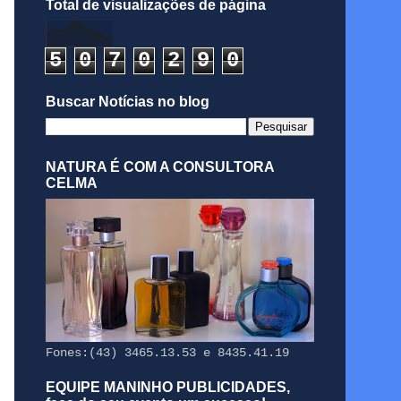
Total de visualizações de página
5
0
7
0
2
9
0
Buscar Notícias no blog
NATURA É COM A CONSULTORA
CELMA
Fones:(43) 3465.13.53 e 8435.41.19
EQUIPE MANINHO PUBLICIDADES,