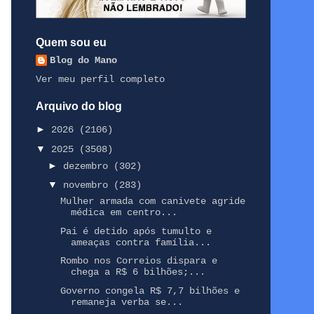
Quem sou eu
Blog do Mano
Ver meu perfil completo
Arquivo do blog
►
2026
(2106)
▼
2025
(3508)
►
dezembro
(302)
▼
novembro
(283)
Mulher armada com canivete agride
médica em centro...
Pai é detido após tumulto e
ameaças contra família...
Rombo nos Correios dispara e
chega a R$ 6 bilhões;...
Governo congela R$ 7,7 bilhões e
remaneja verba se...