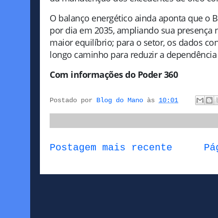
O balanço energético ainda aponta que o Br
por dia em 2035, ampliando sua presença n
maior equilíbrio; para o setor, os dados c
longo caminho para reduzir a dependência 
Com informações do Poder 360
Postado por
Blog do Mano
às
10:01
Postagem mais recente
Pá