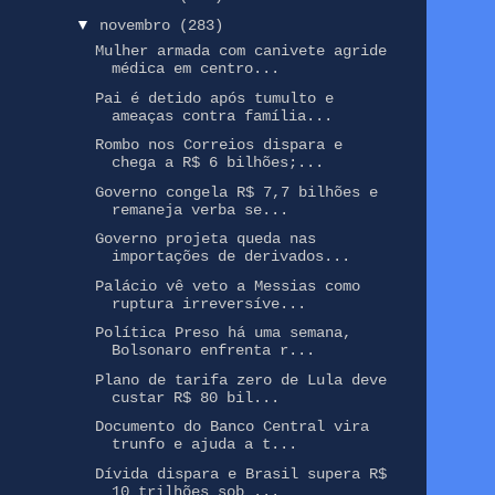
▼
novembro
(283)
Mulher armada com canivete agride
médica em centro...
Pai é detido após tumulto e
ameaças contra família...
Rombo nos Correios dispara e
chega a R$ 6 bilhões;...
Governo congela R$ 7,7 bilhões e
remaneja verba se...
Governo projeta queda nas
importações de derivados...
Palácio vê veto a Messias como
ruptura irreversíve...
Política Preso há uma semana,
Bolsonaro enfrenta r...
Plano de tarifa zero de Lula deve
custar R$ 80 bil...
Documento do Banco Central vira
trunfo e ajuda a t...
Dívida dispara e Brasil supera R$
10 trilhões sob ...