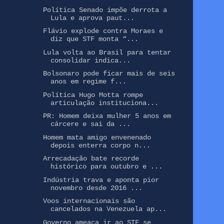
Política Senado impõe derrota a
Lula e aprova paut...
Flávio explode contra Moraes e
diz que STF monta “...
Lula volta ao Brasil para tentar
consolidar indica...
Bolsonaro pode ficar mais de seis
anos em regime f...
Política Hugo Motta rompe
articulação instituciona...
PR: Homem deixa mulher 5 anos em
cárcere e sai da ...
Homem mata amigo envenenado
depois enterra corpo n...
Arrecadação bate recorde
histórico para outubro e ...
Indústria trava e aponta pior
novembro desde 2016 ...
Voos internacionais são
cancelados na Venezuela ap...
Governo ameaça ir ao STF se