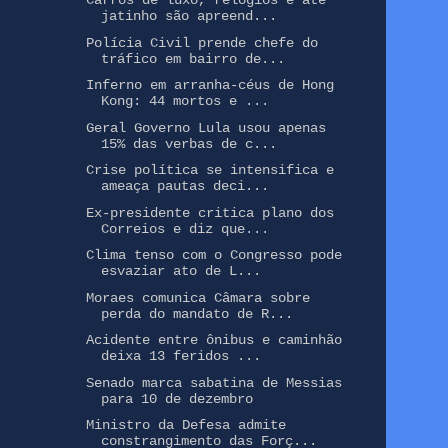
Carros de luxo, relógios e até
jatinho são apreend...
Polícia Civil prende chefe do
tráfico em bairro de...
Inferno em arranha-céus de Hong
Kong: 44 mortos e ...
Geral Governo Lula usou apenas
15% das verbas de c...
Crise política se intensifica e
ameaça pautas deci...
Ex-presidente critica plano dos
Correios e diz que...
Clima tenso com o Congresso pode
esvaziar ato de L...
Moraes comunica Câmara sobre
perda do mandato de R...
Acidente entre ônibus e caminhão
deixa 13 feridos ...
Senado marca sabatina de Messias
para 10 de dezembro
Ministro da Defesa admite
constrangimento das Forç...