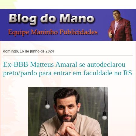
domingo, 16 de junho de 2024
Ex-BBB Matteus Amaral se autodeclarou
preto/pardo para entrar em faculdade no RS