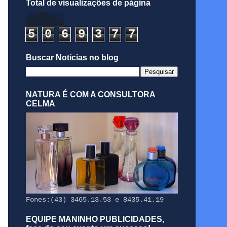
Total de visualizações de página
5
0
6
9
3
7
7
Buscar Notícias no blog
NATURA É COM A CONSULTORA
CELMA
Fones:(43) 3465.13.53 e 8435.41.19
EQUIPE MANINHO PUBLICIDADES,