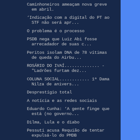
Caminhoneiros ameaçam nova greve
em abril.
‘Indicação com a digital do PT ao
STF não será apr...
O problema é o processo
PSDB nega que Luiz Abi fosse
arrecadador de suas c...
Peritos isolam DNA de 78 vítimas
de queda do Airbu...
ROSÁRIO DO IVAÍ.............. -
"Ladrões furtam dez...
COLUNA SOCIAL............ 1ª Dama
Nilza de anivers...
Desprestígio total
A notícia e as redes sociais
Eduardo Cunha: ‘A gente finge que
está (no governo...
Dilma, Lula e o diabo
Pessuti acusa Requião de tentar
expulsá-lo do PMDB