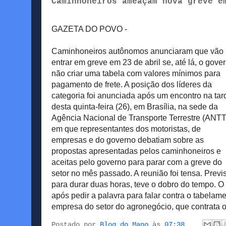
Caminhoneiros ameaçam nova greve e
GAZETA DO POVO -
Caminhoneiros autônomos anunciaram que vão
entrar em greve em 23 de abril se, até lá, o gove
não criar uma tabela com valores mínimos para
pagamento de frete. A posição dos líderes da
categoria foi anunciada após um encontro na tar
desta quinta-feira (26), em Brasília, na sede da
Agência Nacional de Transporte Terrestre (ANTT
em que representantes dos motoristas, de
empresas e do governo debatiam sobre as
propostas apresentadas pelos caminhoneiros e
aceitas pelo governo para parar com a greve do
setor no mês passado. A reunião foi tensa. Previ
para durar duas horas, teve o dobro do tempo. 
após pedir a palavra para falar contra o tabelame
empresa do setor do agronegócio, que contrata os
Postado por
Blog do Mano
às
07:38