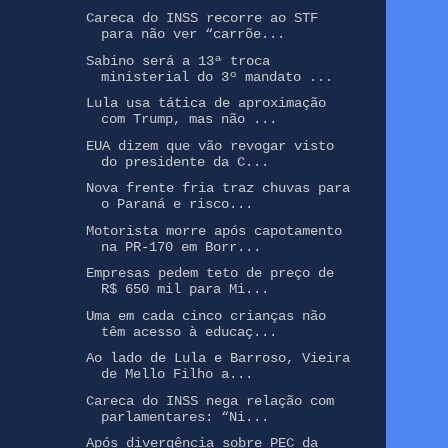
Careca do INSS recorre ao STF
para não ver “carrõe...
Sabino será a 13ª troca
ministerial do 3º mandato ...
Lula usa tática de aproximação
com Trump, mas não ...
EUA dizem que vão revogar visto
do presidente da C...
Nova frente fria traz chuvas para
o Paraná e risco...
Motorista morre após capotamento
na PR-170 em Borr...
Empresas pedem teto de preço de
R$ 650 mil para Mi...
Uma em cada cinco crianças não
têm acesso à educaç...
Ao lado de Lula e Barroso, Vieira
de Mello Filho a...
Careca do INSS nega relação com
parlamentares: “Ni...
Após divergência sobre PEC da