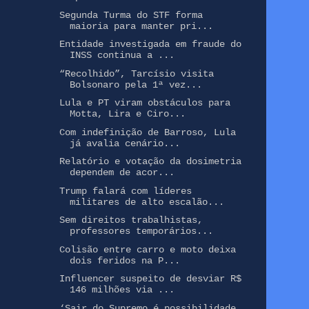
Segunda Turma do STF forma
maioria para manter pri...
Entidade investigada em fraude do
INSS continua a ...
“Recolhido”, Tarcísio visita
Bolsonaro pela 1ª vez...
Lula e PT viram obstáculos para
Motta, Lira e Ciro...
Com indefinição de Barroso, Lula
já avalia cenário...
Relatório e votação da dosimetria
dependem de acor...
Trump falará com líderes
militares de alto escalão...
Sem direitos trabalhistas,
professores temporários...
Colisão entre carro e moto deixa
dois feridos na P...
Influencer suspeito de desviar R$
146 milhões via ...
‘Sair do Supremo é possibilidade,