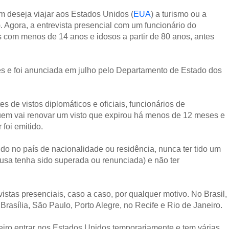
em deseja viajar aos Estados Unidos (
EUA
) a turismo ou a
). Agora, a entrevista presencial com um funcionário do
 com menos de 14 anos e idosos a partir de 80 anos, antes
s e foi anunciada em julho pelo Departamento de Estado dos
es de vistos diplomáticos e oficiais, funcionários de
quem vai renovar um visto que expirou há menos de 12 meses e
foi emitido.
ido no país de nacionalidade ou residência, nunca ter tido um
usa tenha sido superada ou renunciada) e não ter
stas presenciais, caso a caso, por qualquer motivo. No Brasil,
asília, São Paulo, Porto Alegre, no Recife e Rio de Janeiro.
geiro entrar nos Estados Unidos temporariamente e tem várias