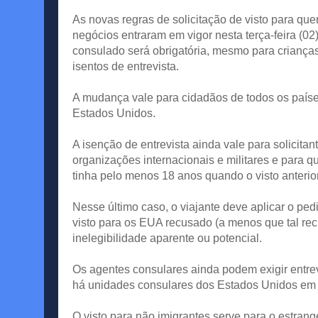
As novas regras de solicitação de visto para qu
negócios entraram em vigor nesta terça-feira (02
consulado será obrigatória, mesmo para crianças
isentos de entrevista.
A mudança vale para cidadãos de todos os paíse
Estados Unidos.
A isenção de entrevista ainda vale para solicitant
organizações internacionais e militares e para 
tinha pelo menos 18 anos quando o visto anterior 
Nesse último caso, o viajante deve aplicar o ped
visto para os EUA recusado (a menos que tal rec
inelegibilidade aparente ou potencial.
Os agentes consulares ainda podem exigir entrevi
há unidades consulares dos Estados Unidos em Br
O visto para não imigrantes serve para o estran