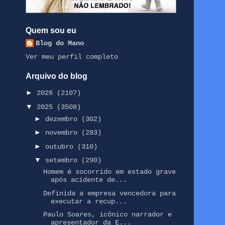
Quem sou eu
Blog do Mano
Ver meu perfil completo
Arquivo do blog
►
2026
(2107)
▼
2025
(3508)
►
dezembro
(302)
►
novembro
(283)
►
outubro
(310)
▼
setembro
(290)
Homem é socorrido em estado grave
após acidente de...
Definida a empresa vencedora para
executar a recup...
Paulo Soares, icônico narrador e
apresentador da E...