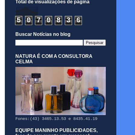
Total de visualizações de página
5
0
7
0
8
3
6
Buscar Notícias no blog
NATURA É COM A CONSULTORA
CELMA
Fones:(43) 3465.13.53 e 8435.41.19
EQUIPE MANINHO PUBLICIDADES,