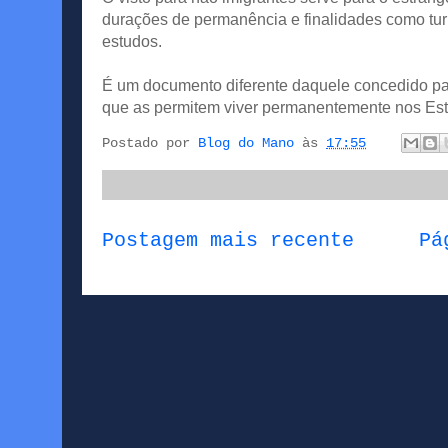
durações de permanência e finalidades como turi
estudos.
É um documento diferente daquele concedido par
que as permitem viver permanentemente nos Es
Postado por
Blog do Mano
às
17:55
Postagem mais recente
Pá