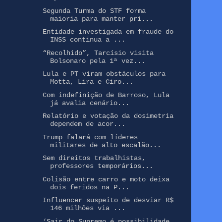
Segunda Turma do STF forma
maioria para manter pri...
Entidade investigada em fraude do
INSS continua a ...
“Recolhido”, Tarcísio visita
Bolsonaro pela 1ª vez...
Lula e PT viram obstáculos para
Motta, Lira e Ciro...
Com indefinição de Barroso, Lula
já avalia cenário...
Relatório e votação da dosimetria
dependem de acor...
Trump falará com líderes
militares de alto escalão...
Sem direitos trabalhistas,
professores temporários...
Colisão entre carro e moto deixa
dois feridos na P...
Influencer suspeito de desviar R$
146 milhões via ...
‘Sair do Supremo é possibilidade,