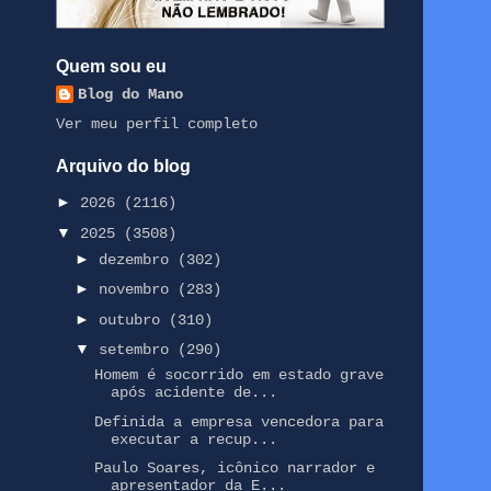
Quem sou eu
Blog do Mano
Ver meu perfil completo
Arquivo do blog
►
2026
(2116)
▼
2025
(3508)
►
dezembro
(302)
►
novembro
(283)
►
outubro
(310)
▼
setembro
(290)
Homem é socorrido em estado grave
após acidente de...
Definida a empresa vencedora para
executar a recup...
Paulo Soares, icônico narrador e
apresentador da E...