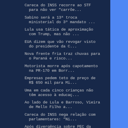
Careca do INSS recorre ao STF
para não ver “carrõe...
Sabino será a 13ª troca
ministerial do 3º mandato ...
Lula usa tática de aproximação
com Trump, mas não ...
EUA dizem que vão revogar visto
do presidente da C...
Nova frente fria traz chuvas para
o Paraná e risco...
Motorista morre após capotamento
na PR-170 em Borr...
Empresas pedem teto de preço de
R$ 650 mil para Mi...
Uma em cada cinco crianças não
têm acesso à educaç...
Ao lado de Lula e Barroso, Vieira
de Mello Filho a...
Careca do INSS nega relação com
parlamentares: “Ni...
Após divergência sobre PEC da