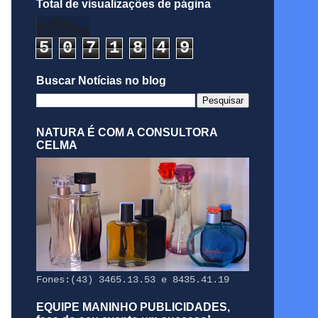
Total de visualizações de página
5
0
7
1
8
4
9
Buscar Notícias no blog
NATURA É COM A CONSULTORA
CELMA
Fones:(43) 3465.13.53 e 8435.41.19
EQUIPE MANINHO PUBLICIDADES,