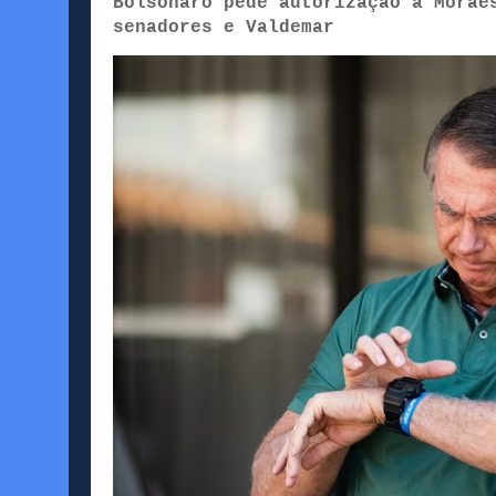
Bolsonaro pede autorização a Morae
senadores e Valdemar