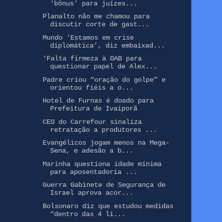
‘bônus’ para juízes...
Planalto não me chamou para
discutir corte de gast...
Mundo ‘Estamos em crise
diplomática’, diz embaixad...
‘Falta firmeza à OAB para
questionar papel de Alex...
Padre criou “oração do golpe” e
orientou fiéis a o...
Hotel de Furnas é doado para
Prefeitura de Ivaiporã
CEO do Carrefour sinaliza
retratação a produtores ...
Evangélicos jogam menos na Mega-
Sena, e adesão a b...
Marinha questiona idade mínima
para aposentadoria ...
Guerra Gabinete de Segurança de
Israel aprova acor...
Bolsonaro diz que estudou medidas
“dentro das 4 li...