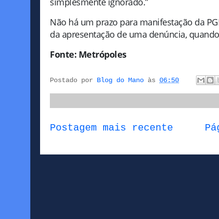
simplesmente ignorado.”
Não há um prazo para manifestação da PGR s
da apresentação de uma denúncia, quando 
Fonte: Metrópoles
Postado por
Blog do Mano
às
06:50
Postagem mais recente
Pá