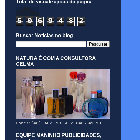
Total de visualizações de página
5
0
6
9
4
8
2
Buscar Notícias no blog
NATURA É COM A CONSULTORA
CELMA
Fones:(43) 3465.13.53 e 8435.41.19
EQUIPE MANINHO PUBLICIDADES,