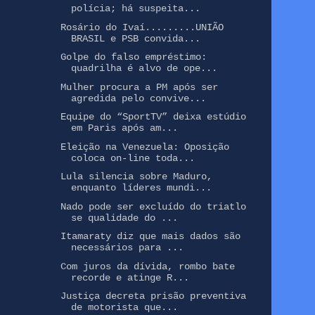
polícia; há suspeita...
Rosário do Ivaí.........UNIÃO
BRASIL e PSB convida...
Golpe do falso empréstimo:
quadrilha é alvo de ope...
Mulher procura a PM após ser
agredida pelo convive...
Equipe do “SportTV” deixa estúdio
em Paris após am...
Eleição na Venezuela: Oposição
coloca on-line toda...
Lula silencia sobre Maduro,
enquanto líderes mundi...
Nado pode ser excluído do triatlo
se qualidade do ...
Itamaraty diz que mais dados são
necessários para ...
Com juros da dívida, rombo bate
recorde e atinge R...
Justiça decreta prisão preventiva
de motorista que...