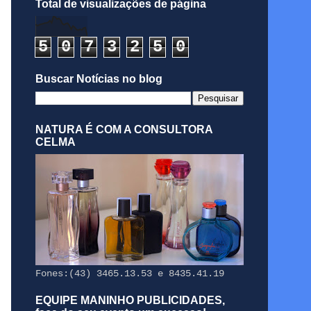
Total de visualizações de página
5
0
7
3
2
5
0
Buscar Notícias no blog
NATURA É COM A CONSULTORA
CELMA
Fones:(43) 3465.13.53 e 8435.41.19
EQUIPE MANINHO PUBLICIDADES,