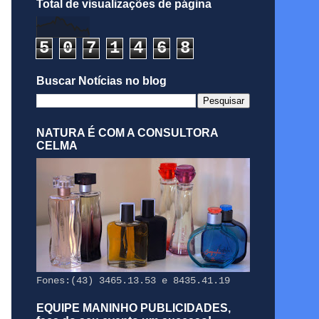
Total de visualizações de página
5
0
7
1
4
6
8
Buscar Notícias no blog
NATURA É COM A CONSULTORA
CELMA
Fones:(43) 3465.13.53 e 8435.41.19
EQUIPE MANINHO PUBLICIDADES,