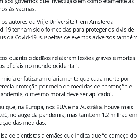
am aos governos que investigassem completamente as
nos às vacinas.
os autores da Vrije Universiteit, em Amsterdã,
d-19 tenham sido fornecidas para proteger os civis de
rus da Covid-19, suspeitas de eventos adversos também
cos quanto cidadãos relataram lesões graves e mortes
s oficiais no mundo ocidental”.
a mídia enfatizaram diariamente que cada morte por
merecia proteção por meio de medidas de contenção e
 pandemia, o mesmo moral deve ser aplicado”.
u que, na Europa, nos EUA e na Austrália, houve mais
020, no auge da pandemia, mas também 1,2 milhão em
tação das medidas.
isa de cientistas alemães que indica que “o começo do