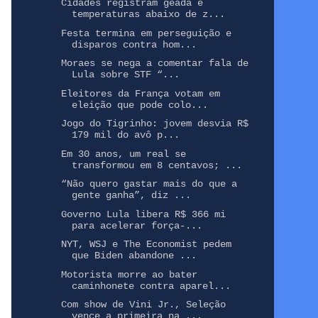
Cidades registram geada e
temperaturas abaixo de z...
Festa termina em perseguição e
disparos contra hom...
Moraes se nega a comentar fala de
Lula sobre STF “...
Eleitores da França votam em
eleição que pode colo...
Jogo do Tigrinho: jovem desvia R$
179 mil do avô p...
Em 30 anos, um real se
transformou em 8 centavos; ...
“Não quero gastar mais do que a
gente ganha”, diz ...
Governo Lula libera R$ 366 mi
para acelerar força-...
NYT, WSJ e The Economist pedem
que Biden abandone ...
Motorista morre ao bater
caminhonete contra aparel...
Com show de Vini Jr., Seleção
vence a primeira na ...