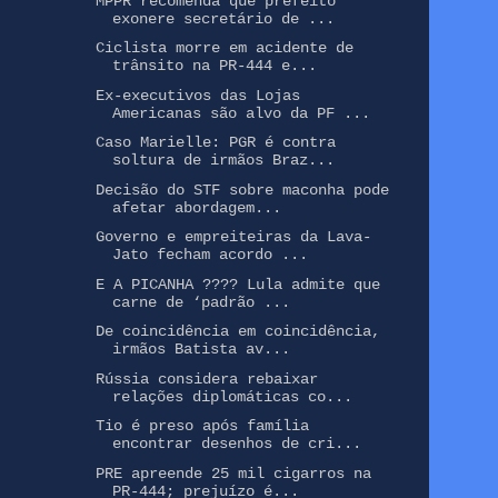
MPPR recomenda que prefeito
exonere secretário de ...
Ciclista morre em acidente de
trânsito na PR-444 e...
Ex-executivos das Lojas
Americanas são alvo da PF ...
Caso Marielle: PGR é contra
soltura de irmãos Braz...
Decisão do STF sobre maconha pode
afetar abordagem...
Governo e empreiteiras da Lava-
Jato fecham acordo ...
E A PICANHA ???? Lula admite que
carne de ‘padrão ...
De coincidência em coincidência,
irmãos Batista av...
Rússia considera rebaixar
relações diplomáticas co...
Tio é preso após família
encontrar desenhos de cri...
PRE apreende 25 mil cigarros na
PR-444; prejuízo é...