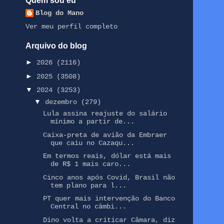
Quem sou eu
Blog do Mano
Ver meu perfil completo
Arquivo do blog
►
2026
(2116)
►
2025
(3508)
▼
2024
(3253)
▼
dezembro
(279)
Lula assina reajuste do salário
mínimo a partir de...
Caixa-preta de avião da Embraer
que caiu no Cazaqu...
Em termos reais, dólar está mais
de R$ 1 mais caro...
Cinco anos após Covid, Brasil não
tem plano para l...
PT quer mais intervenção do Banco
Central no câmbi...
Dino volta a criticar Câmara, diz