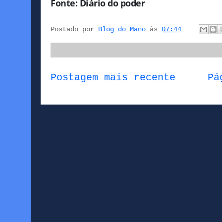
Fonte: Diário do poder
Postado por
Blog do Mano
às
07:44
Postagem mais recente
Pá