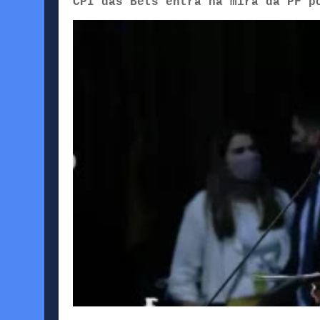
CPI das Bets entra na mira da PF p