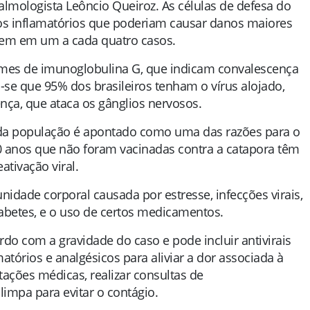
talmologista Leôncio Queiroz. As células de defesa do
sos inflamatórios que poderiam causar danos maiores
cem em um a cada quatro casos.
es de imunoglobulina G, que indicam convalescença
se que 95% dos brasileiros tenham o vírus alojado,
ça, que ataca os gânglios nervosos.
 da população é apontado como uma das razões para o
0 anos que não foram vacinadas contra a catapora têm
tivação viral.
nidade corporal causada por estresse, infecções virais,
abetes, e o uso de certos medicamentos.
rdo com a gravidade do caso e pode incluir antivirais
amatórios e analgésicos para aliviar a dor associada à
ntações médicas, realizar consultas de
impa para evitar o contágio.