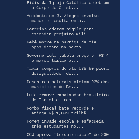
Fiéis da Igreja Católica celebram
o Corpo de Crist...
Acidente em J. Alegre envolve
menor e resulta em a...
Correios adotam sigilo para
esconder prejuízo mili...
Bebê morre na barriga da mãe,
após demora no parto...
Governo Lula tabela preço em R$ 4
e marca leilão p...
Taxar compras de até US$ 50 piora
desigualdade, di...
Desastres naturais afetam 93% dos
municípios do Br...
Lula remove embaixador brasileiro
de Israel e tran...
Rombo fiscal bate recorde e
atinge R$ 1,043 trilhã...
Homem invade escola e esfaqueia
três estudantes no...
CCJ aprova “terceirização” de 200