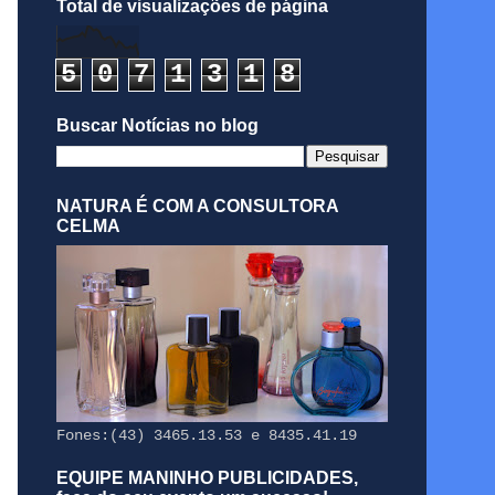
Total de visualizações de página
5
0
7
1
3
1
8
Buscar Notícias no blog
NATURA É COM A CONSULTORA
CELMA
Fones:(43) 3465.13.53 e 8435.41.19
EQUIPE MANINHO PUBLICIDADES,