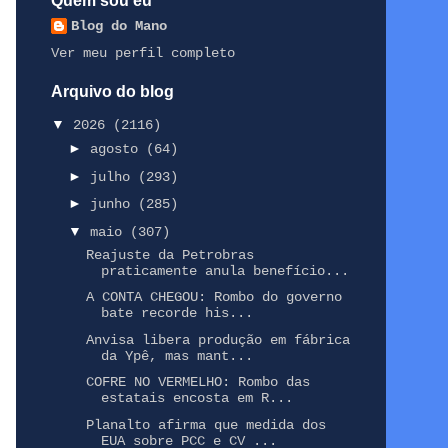
Quem sou eu
Blog do Mano
Ver meu perfil completo
Arquivo do blog
▼
2026
(2116)
►
agosto
(64)
►
julho
(293)
►
junho
(285)
▼
maio
(307)
Reajuste da Petrobras
praticamente anula benefício...
A CONTA CHEGOU: Rombo do governo
bate recorde his...
Anvisa libera produção em fábrica
da Ypê, mas mant...
COFRE NO VERMELHO: Rombo das
estatais encosta em R...
Planalto afirma que medida dos
EUA sobre PCC e CV ...