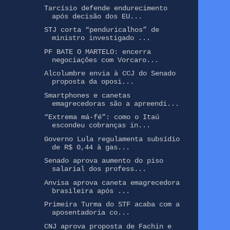
Tarcísio defende endurecimento
após decisão dos EU...
STJ corta “penduricalhos” de
ministro investigado ...
PF BATE O MARTELO: encerra
negociações com Vorcaro...
Alcolumbre envia à CCJ do Senado
proposta da oposi...
Smartphones e canetas
emagrecedoras são a apreendi...
“Extrema má-fé”: como o Itaú
escondeu cobranças in...
Governo Lula regulamenta subsídio
de R$ 0,44 à gas...
Senado aprova aumento do piso
salarial dos profess...
Anvisa aprova caneta emagrecedora
brasileira após ...
Primeira Turma do STF acaba com a
aposentadoria co...
CNJ aprova proposta de Fachin e