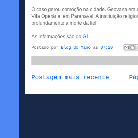
O caso gerou comoção na cidade. Geovana era me
Vila Operária, em Paranavaí. A instituição religi
profundamente a morte da fiel.
As informações são do
G1
.
Postado por
Blog do Mano
às
07:10
Postagem mais recente
Pá