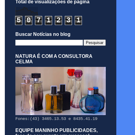
Total de visualizações de página
5
0
7
1
2
3
1
Buscar Notícias no blog
NATURA É COM A CONSULTORA
CELMA
Fones:(43) 3465.13.53 e 8435.41.19
EQUIPE MANINHO PUBLICIDADES,