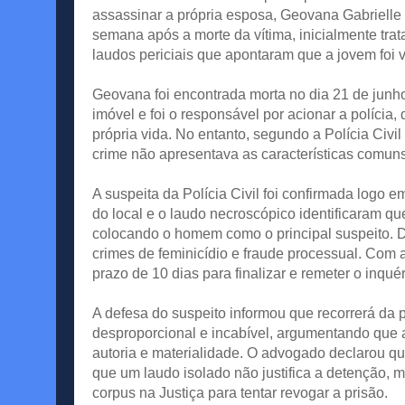
assassinar a própria esposa, Geovana Gabrielle 
semana após a morte da vítima, inicialmente tra
laudos periciais que apontaram que a jovem foi 
Geovana foi encontrada morta no dia 21 de junho
imóvel e foi o responsável por acionar a políci
própria vida. No entanto, segundo a Polícia Civi
crime não apresentava as características comuns
A suspeita da Polícia Civil foi confirmada logo 
do local e o laudo necroscópico identificaram qu
colocando o homem como o principal suspeito. Di
crimes de feminicídio e fraude processual. Com a
prazo de 10 dias para finalizar e remeter o inquér
A defesa do suspeito informou que recorrerá da 
desproporcional e incabível, argumentando que a
autoria e materialidade. O advogado declarou qu
que um laudo isolado não justifica a detenção, 
corpus na Justiça para tentar revogar a prisão.