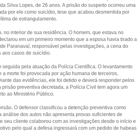
da Silva Lopes, de 26 anos. A prisão do suspeito ocorreu uma
tada por ele como suicídio, tese que acabou desmentida por
vítima de estrangulamento.
, no interior de sua residência. O homem, que estava no
a, declarou em um primeiro momento que a esposa havia tirado a
l de Paranavaí, responsável pelas investigações, a cena do
 aos casos de suicídio.
em seguida pela atuação da Polícia Científica. O levantamento
e a morte foi provocada por ação humana de terceiros,
ante das evidências, ele foi detido e deverá responder pelos
 prisão preventiva decretada, a Polícia Civil tem agora um
ito ao Ministério Público.
prisão. O defensor classificou a detenção preventiva como
 análise dos autos não apresenta provas suficientes de
e seu cliente colaborou com as investigações desde o início e
motivo pelo qual a defesa ingressará com um pedido de habeas