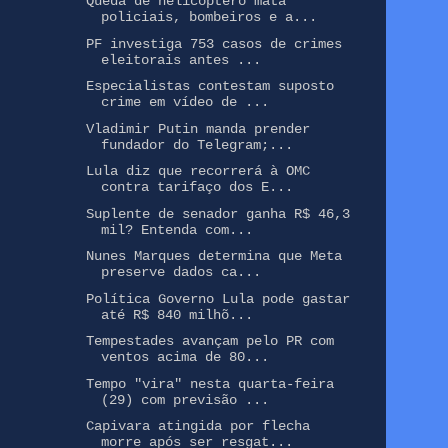
Queda de helicóptero mata
policiais, bombeiros e a...
PF investiga 753 casos de crimes
eleitorais antes ...
Especialistas contestam suposto
crime em vídeo de ...
Vladimir Putin manda prender
fundador do Telegram;...
Lula diz que recorrerá à OMC
contra tarifaço dos E...
Suplente de senador ganha R$ 46,3
mil? Entenda com...
Nunes Marques determina que Meta
preserve dados ca...
Política Governo Lula pode gastar
até R$ 840 milhõ...
Tempestades avançam pelo PR com
ventos acima de 80...
Tempo "vira" nesta quarta-feira
(29) com previsão ...
Capivara atingida por flecha
morre após ser resgat...