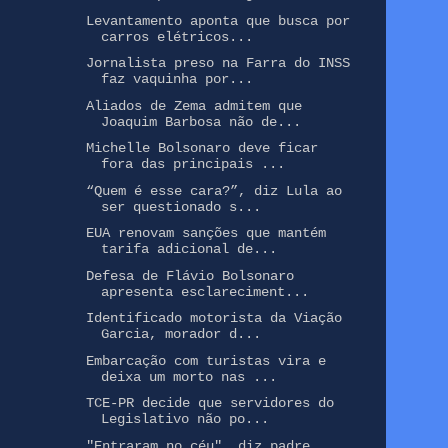
Levantamento aponta que busca por
carros elétricos...
Jornalista preso na Farra do INSS
faz vaquinha por...
Aliados de Zema admitem que
Joaquim Barbosa não de...
Michelle Bolsonaro deve ficar
fora das principais ...
“Quem é esse cara?”, diz Lula ao
ser questionado s...
EUA renovam sanções que mantém
tarifa adicional de...
Defesa de Flávio Bolsonaro
apresenta esclareciment...
Identificado motorista da Viação
Garcia, morador d...
Embarcação com turistas vira e
deixa um morto nas ...
TCE-PR decide que servidores do
Legislativo não po...
"Entraram no céu", diz padre