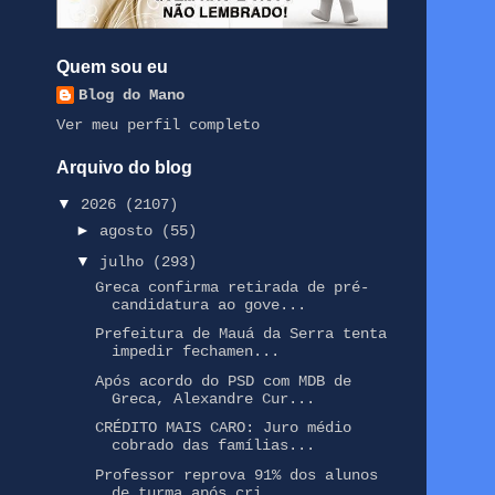
Quem sou eu
Blog do Mano
Ver meu perfil completo
Arquivo do blog
▼
2026
(2107)
►
agosto
(55)
▼
julho
(293)
Greca confirma retirada de pré-
candidatura ao gove...
Prefeitura de Mauá da Serra tenta
impedir fechamen...
Após acordo do PSD com MDB de
Greca, Alexandre Cur...
CRÉDITO MAIS CARO: Juro médio
cobrado das famílias...
Professor reprova 91% dos alunos
de turma após cri...