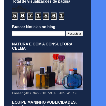
Total de visualizações de página
5
0
7
1
5
6
1
Buscar Notícias no blog
NATURA É COM A CONSULTORA
CELMA
Fones:(43) 3465.13.53 e 8435.41.19
EQUIPE MANINHO PUBLICIDADES,