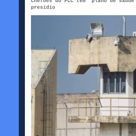
Chefões do PCC têm ‘plano de saúde
presídio